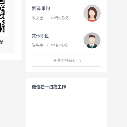
贸易/采购
朱女士
·
中专/技校
其他职位
息
陈先生
·
中专/技校
查看更多简历
微信扫一扫找工作